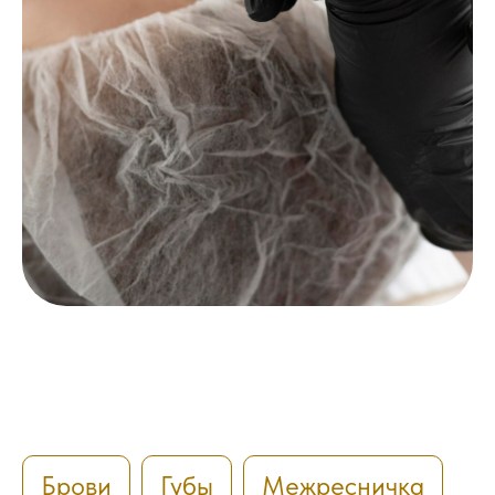
Брови
Губы
Межресничка