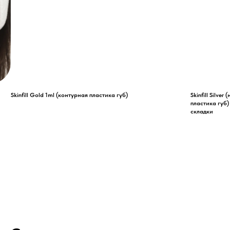
Skinfill Gold 1ml (контурная пластика губ)
Skinfill Silve
пластика губ
складки