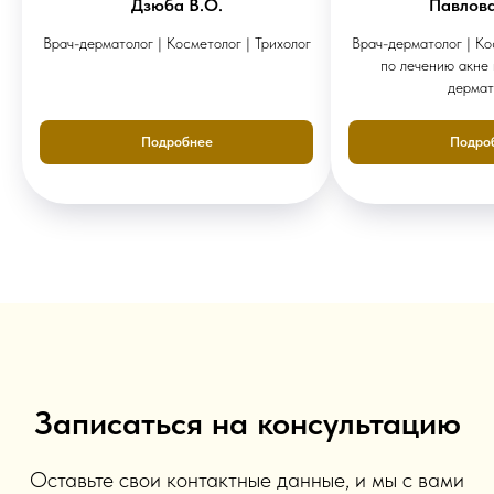
Дзюба В.О.
Павлов
Врач-дерматолог | Косметолог | Трихолог
Врач-дерматолог | Ко
по лечению акне
дермат
Подробнее
Подро
Записаться на консультацию
Оставьте свои контактные данные, и мы с вами