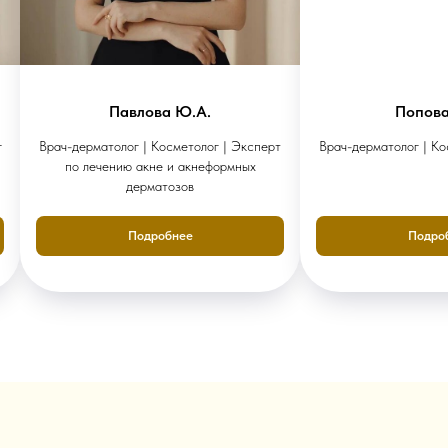
Павлова Ю.А.
Попова
г
Врач-дерматолог | Косметолог | Эксперт
Врач-дерматолог | Ко
по лечению акне и акнеформных
дерматозов
Подробнее
Подро