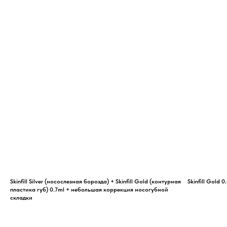
Skinfill Silver (носослезная борозда) + Skinfill Gold (контурная
Skinfill Gold 
пластика губ) 0.7ml + небольшая коррекция носогубной
складки