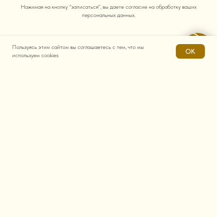
Нажимая на кнопку "записаться", вы даете согласие на обработку ваших
персональных данных.
Пользуясь этим сайтом вы соглашаетесь с тем, что мы
OK
используем cookies
Контакты
Телефон:
+7 (905) 655-99-98
Электронная почта:
zam.olympia@mail.ru
Адрес: Россия, Воронежская обл, г Воронеж
ул. Красноармейская, д. 52д