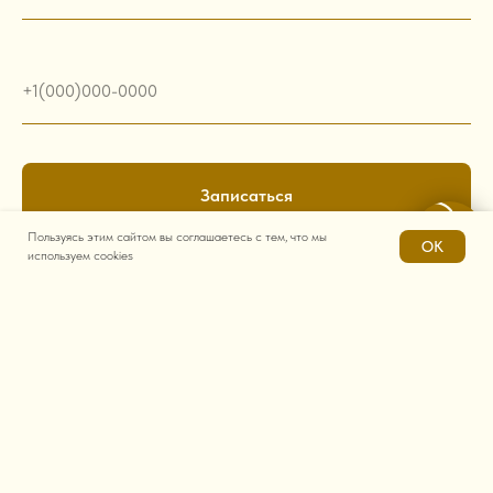
+1(000)000-0000
Записаться
Пользуясь этим сайтом вы соглашаетесь с тем, что мы
OK
используем cookies
Нажимая на кнопку "записаться", вы даете согласие на обработку ваших
персональных данных.