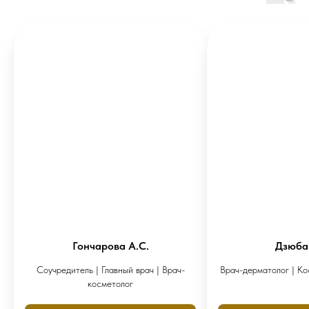
Гончарова А.С.
Дзюба
Соучредитель | Главный врач | Врач-
Врач-дерматолог | Ко
косметолог